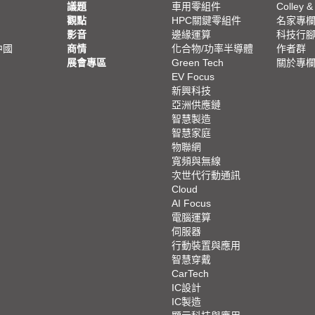
議題
車用零組件
Colley &
觀點
HPC關鍵零組件
名家專
影音
邊緣運算
科技行
中國
商情
化合物/功率半導體
作者群
展會專區
Green Tech
關於專
EV Focus
新興科技
亞洲供應鏈
智慧製造
智慧家庭
物聯網
寬頻與無線
次世代行動通訊
Cloud
AI Focus
電腦運算
伺服器
行動裝置與應用
智慧穿戴
CarTech
IC設計
IC製造