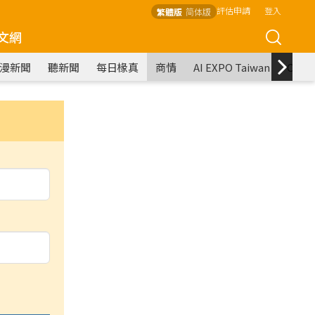
評估申請
登入
繁體版
简体版
文網
漫新聞
聽新聞
每日椽真
商情
AI EXPO Taiwan
COM