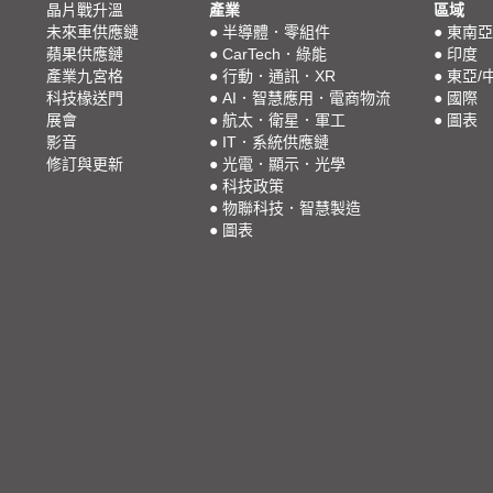
晶片戰升溫
產業
區域
未來車供應鏈
●
半導體．零組件
●
東南亞
蘋果供應鏈
●
CarTech．綠能
●
印度
產業九宮格
●
行動．通訊．XR
●
東亞/
科技椽送門
●
AI．智慧應用．電商物流
●
國際
展會
●
航太．衛星．軍工
●
圖表
影音
●
IT．系統供應鏈
修訂與更新
●
光電．顯示．光學
●
科技政策
●
物聯科技．智慧製造
●
圖表