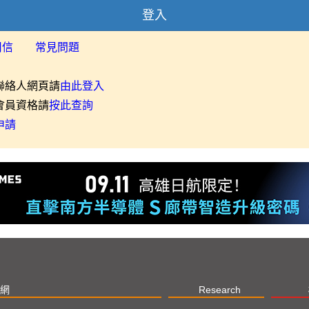
登入
用信
常見問題
聯絡人網頁請
由此登入
會員資格請
按此查詢
申請
網
Research