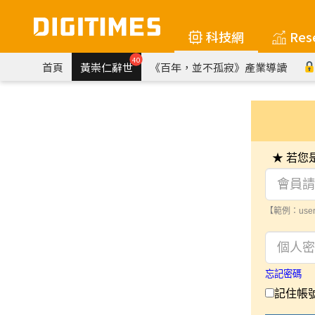
科技網
Res
40
首頁
黃崇仁辭世
《百年，並不孤寂》產業導讀
★ 若
【範例：user
忘記密碼
記住帳