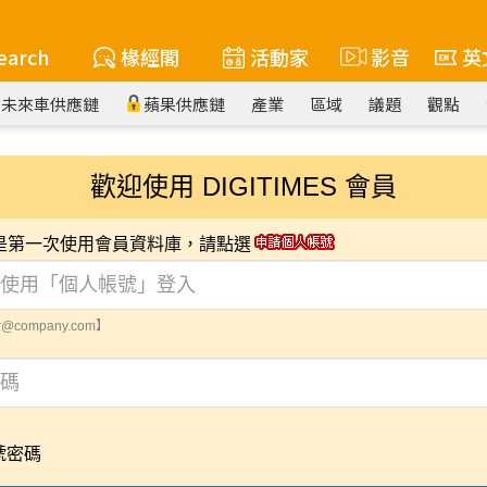
earch
椽經閣
活動家
影音
英
未來車供應鏈
蘋果供應鏈
產業
區域
議題
觀點
歡迎使用 DIGITIMES 會員
您是第一次使用會員資料庫，請點選
@company.com】
號密碼