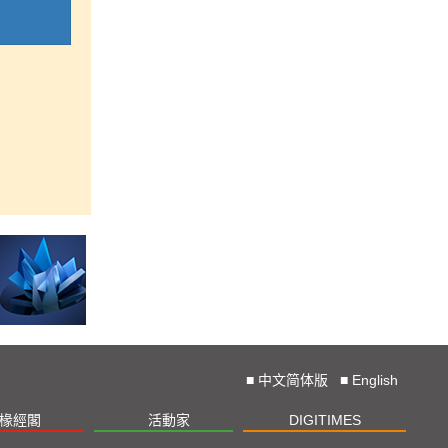
■
中文简体版
■
English
椽經閣
活動家
DIGITIMES