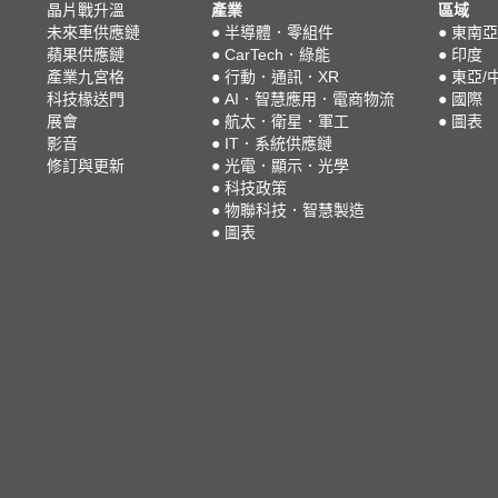
晶片戰升溫
產業
區域
未來車供應鏈
●
半導體．零組件
●
東南亞
蘋果供應鏈
●
CarTech．綠能
●
印度
產業九宮格
●
行動．通訊．XR
●
東亞/
科技椽送門
●
AI．智慧應用．電商物流
●
國際
展會
●
航太．衛星．軍工
●
圖表
影音
●
IT．系統供應鏈
修訂與更新
●
光電．顯示．光學
●
科技政策
●
物聯科技．智慧製造
●
圖表