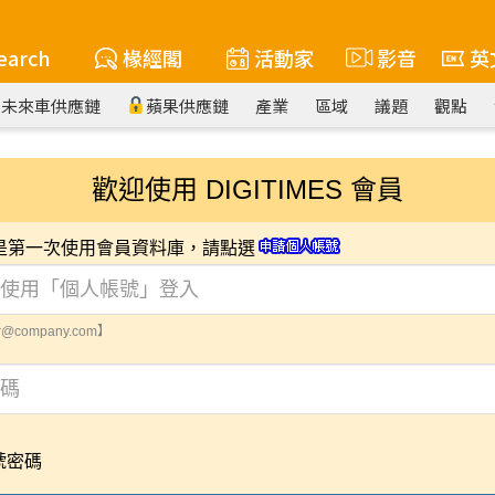
earch
椽經閣
活動家
影音
英
未來車供應鏈
蘋果供應鏈
產業
區域
議題
觀點
歡迎使用 DIGITIMES 會員
您是第一次使用會員資料庫，請點選
@company.com】
號密碼