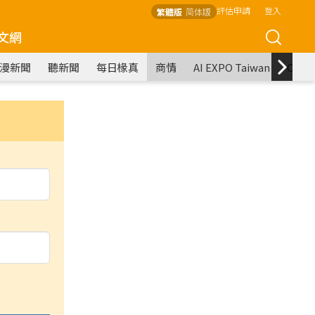
評估申請
登入
繁體版
简体版
文網
漫新聞
聽新聞
每日椽真
商情
AI EXPO Taiwan
COM