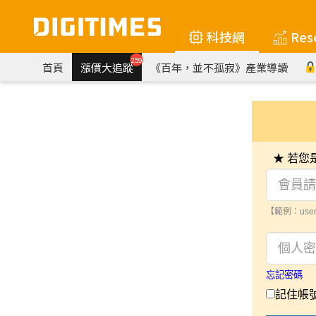
科技網
Res
259
首頁
漲價大追蹤
《百年，並不孤寂》產業導讀
★ 若
【範例：user
忘記密碼
記住帳