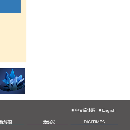
■
中文简体版
■
English
椽經閣
活動家
DIGITIMES