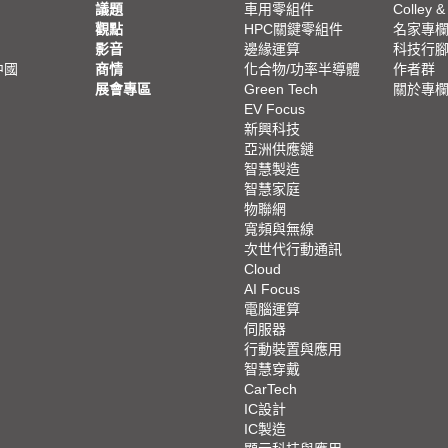
議題
車用零組件
Colley &
觀點
HPC關鍵零組件
名家專
影音
邊緣運算
科技行
中國
商情
化合物/功率半導體
作者群
展會專區
Green Tech
關於專
EV Focus
新興科技
亞洲供應鏈
智慧製造
智慧家庭
物聯網
寬頻與無線
次世代行動通訊
Cloud
AI Focus
電腦運算
伺服器
行動裝置與應用
智慧穿戴
CarTech
IC設計
IC製造