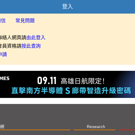
登入
用信
常見問題
聯絡人網頁請
由此登入
會員資格請
按此查詢
申請
網
Research