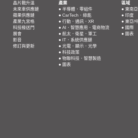
晶片戰升溫
產業
區域
未來車供應鏈
●
半導體．零組件
●
東南亞
蘋果供應鏈
●
CarTech．綠能
●
印度
產業九宮格
●
行動．通訊．XR
●
東亞/
科技椽送門
●
AI．智慧應用．電商物流
●
國際
展會
●
航太．衛星．軍工
●
圖表
影音
●
IT．系統供應鏈
修訂與更新
●
光電．顯示．光學
●
科技政策
●
物聯科技．智慧製造
●
圖表