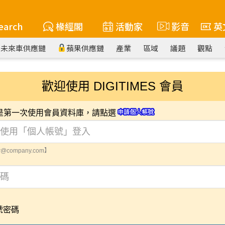
earch
椽經閣
活動家
影音
英
未來車供應鏈
蘋果供應鏈
產業
區域
議題
觀點
歡迎使用 DIGITIMES 會員
您是第一次使用會員資料庫，請點選
@company.com】
號密碼