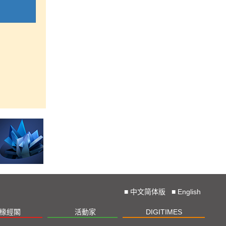
■
中文简体版
■
English
椽經閣
活動家
DIGITIMES