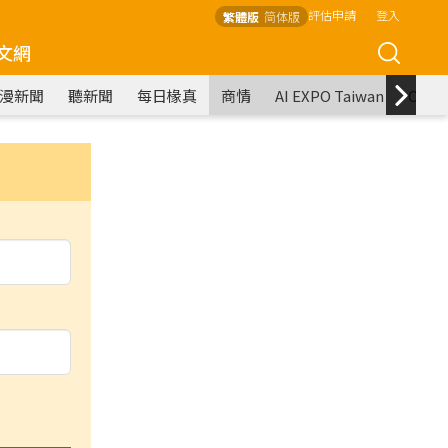
評估申請
登入
繁體版
简体版
文網
漫新聞
聽新聞
每日椽真
商情
AI EXPO Taiwan
COM