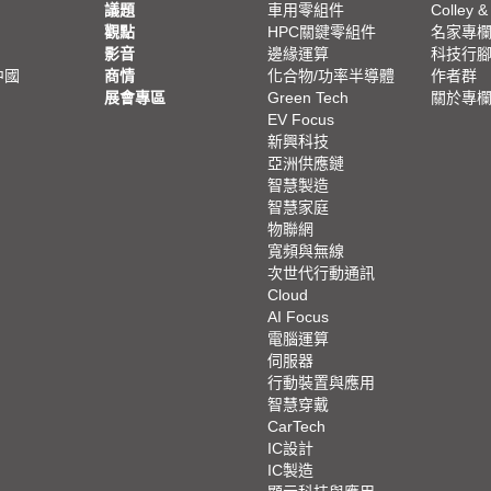
議題
車用零組件
Colley &
觀點
HPC關鍵零組件
名家專
影音
邊緣運算
科技行
中國
商情
化合物/功率半導體
作者群
展會專區
Green Tech
關於專
EV Focus
新興科技
亞洲供應鏈
智慧製造
智慧家庭
物聯網
寬頻與無線
次世代行動通訊
Cloud
AI Focus
電腦運算
伺服器
行動裝置與應用
智慧穿戴
CarTech
IC設計
IC製造