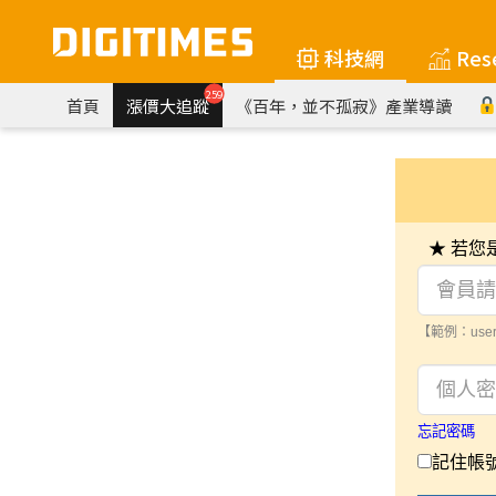
科技網
Res
259
首頁
漲價大追蹤
《百年，並不孤寂》產業導讀
★ 若
【範例：user
忘記密碼
記住帳