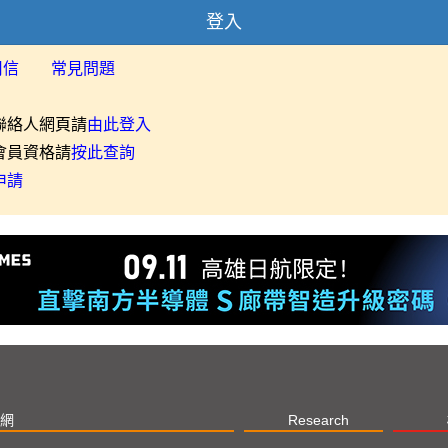
登入
用信
常見問題
聯絡人網頁請
由此登入
會員資格請
按此查詢
申請
網
Research