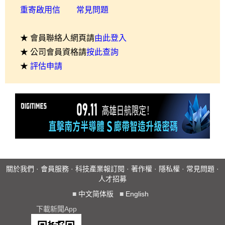
重寄啟用信
常見問題
★ 會員聯絡人網頁請
由此登入
★ 公司會員資格請
按此查詢
★
評估申請
關於我們
·
會員服務
·
科技產業報訂閱
·
著作權
·
隱私權
·
常見問題
·
人才招募
■
中文简体版
■
English
下載新聞App