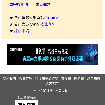
重寄啟用信
常見問題
★ 會員聯絡人網頁請
由此登入
★ 公司會員資格請
按此查詢
★
評估申請
關於我們
·
會員服務
·
科技產業報訂閱
·
著作權
·
隱私權
·
常見問題
·
人才招募
■
中文简体版
■
English
下載新聞App