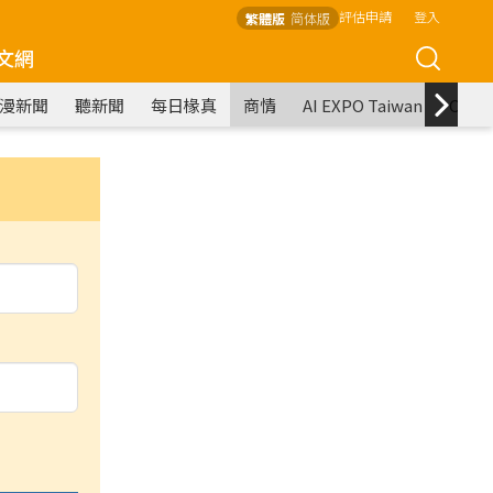
評估申請
登入
繁體版
简体版
文網
漫新聞
聽新聞
每日椽真
商情
AI EXPO Taiwan
COM