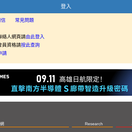
登入
用信
常見問題
聯絡人網頁請
由此登入
會員資格請
按此查詢
申請
網
Research