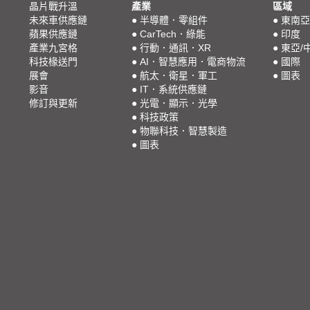
晶片戰升溫
產業
區域
未來車供應鏈
●
半導體．零組件
●
東南亞
蘋果供應鏈
●
CarTech．綠能
●
印度
產業九宮格
●
行動．通訊．XR
●
東亞/
科技椽送門
●
AI．智慧應用．電商物流
●
國際
展會
●
航太．衛星．軍工
●
圖表
影音
●
IT．系統供應鏈
修訂與更新
●
光電．顯示．光學
●
科技政策
●
物聯科技．智慧製造
●
圖表