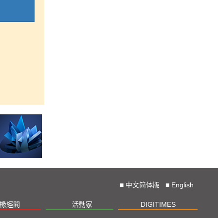
■
中文简体版
■
English
椽經閣
活動家
DIGITIMES