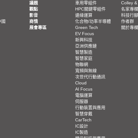
議題
車用零組件
Colley &
觀點
HPC關鍵零組件
名家專
影音
邊緣運算
科技行
中國
商情
化合物/功率半導體
作者群
展會專區
Green Tech
關於專
EV Focus
新興科技
亞洲供應鏈
智慧製造
智慧家庭
物聯網
寬頻與無線
次世代行動通訊
Cloud
AI Focus
電腦運算
伺服器
行動裝置與應用
智慧穿戴
CarTech
IC設計
IC製造