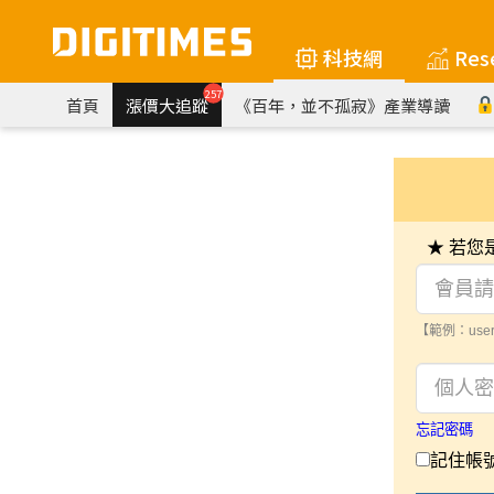
科技網
Res
257
首頁
漲價大追蹤
《百年，並不孤寂》產業導讀
★ 若
【範例：user
忘記密碼
記住帳