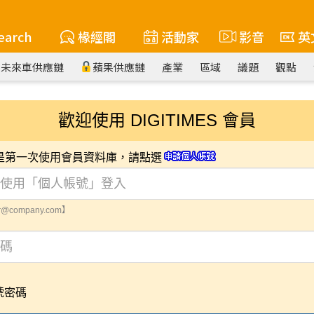
earch
椽經閣
活動家
影音
英
未來車供應鏈
蘋果供應鏈
產業
區域
議題
觀點
歡迎使用 DIGITIMES 會員
您是第一次使用會員資料庫，請點選
@company.com】
號密碼