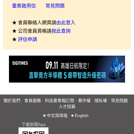
重寄啟用信
常見問題
★ 會員聯絡人網頁請
由此登入
★ 公司會員資格請
按此查詢
★
評估申請
關於我們
·
會員服務
·
科技產業報訂閱
·
著作權
·
隱私權
·
常見問題
·
人才招募
■
中文简体版
■
English
下載新聞App