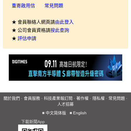
重寄啟用信
常見問題
★ 會員聯絡人網頁請
由此登入
★ 公司會員資格請
按此查詢
★
評估申請
關於我們
·
會員服務
·
科技產業報訂閱
·
著作權
·
隱私權
·
常見問題
·
人才招募
■
中文简体版
■
English
下載新聞App