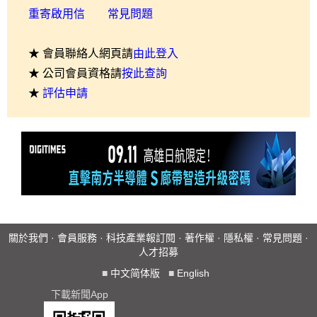
重寄啟用信
常見問題
★ 會員聯絡人網頁請
由此登入
★ 公司會員資格請
按此查詢
★
評估申請
關於我們
·
會員服務
·
科技產業報訂閱
·
著作權
·
隱私權
·
常見問題
·
人才招募
■
中文简体版
■
English
下載新聞App