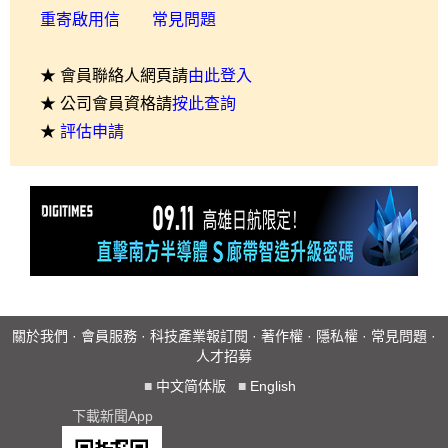
重寄啟用信
常見問題
★ 會員聯絡人網頁請
由此登入
★ 公司會員資格請
按此查詢
★
評估申請
關於我們
·
會員服務
·
科技產業報訂閱
·
著作權
·
隱私權
·
常見問題
·
人才招募
■
中文简体版
■
English
下載新聞App