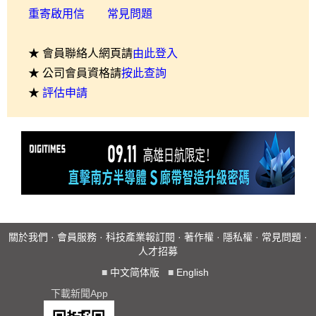
重寄啟用信
常見問題
★ 會員聯絡人網頁請
由此登入
★ 公司會員資格請
按此查詢
★
評估申請
關於我們
·
會員服務
·
科技產業報訂閱
·
著作權
·
隱私權
·
常見問題
·
人才招募
■
中文简体版
■
English
下載新聞App