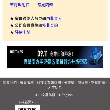
重寄啟用信
常見問題
★ 會員聯絡人網頁請
由此登入
★ 公司會員資格請
按此查詢
★
評估申請
關於我們
·
會員服務
·
科技產業報訂閱
·
著作權
·
隱私權
·
常見問題
·
人才招募
■
中文简体版
■
English
下載新聞App