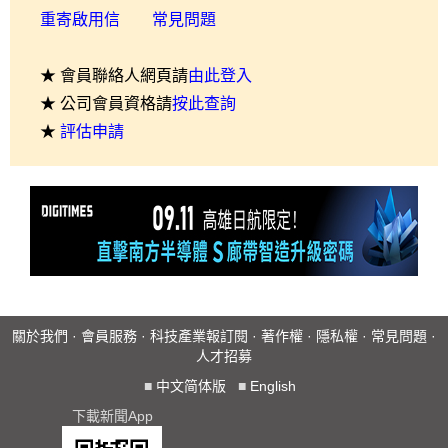
重寄啟用信
常見問題
★ 會員聯絡人網頁請
由此登入
★ 公司會員資格請
按此查詢
★
評估申請
關於我們
·
會員服務
·
科技產業報訂閱
·
著作權
·
隱私權
·
常見問題
·
人才招募
■
中文简体版
■
English
下載新聞App