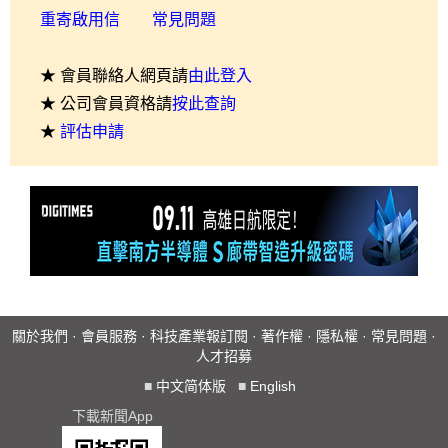
重寄啟用信
常見問題
★ 會員聯絡人網頁請
由此登入
★ 公司會員資格請
按此查詢
★
評估申請
關於我們
·
會員服務
·
科技產業報訂閱
·
著作權
·
隱私權
·
常見問題
·
人才招募
■
中文简体版
■
English
下載新聞App