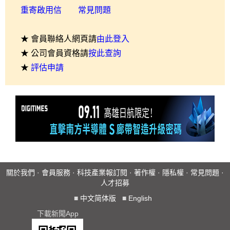
重寄啟用信
常見問題
★ 會員聯絡人網頁請
由此登入
★ 公司會員資格請
按此查詢
★
評估申請
關於我們
·
會員服務
·
科技產業報訂閱
·
著作權
·
隱私權
·
常見問題
·
人才招募
■
中文简体版
■
English
下載新聞App