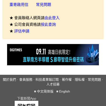
重寄啟用信
常見問題
★ 會員聯絡人網頁請
由此登入
★ 公司會員資格請
按此查詢
★
評估申請
關於我們
·
會員服務
·
科技產業報訂閱
·
著作權
·
隱私權
·
常見問題
·
人才招募
■
中文简体版
■
English
下載新聞App