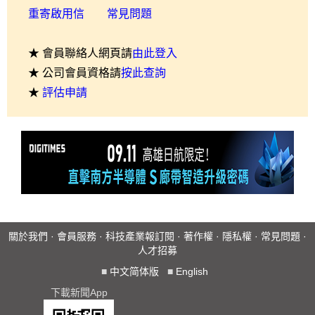
重寄啟用信
常見問題
★ 會員聯絡人網頁請
由此登入
★ 公司會員資格請
按此查詢
★
評估申請
關於我們
·
會員服務
·
科技產業報訂閱
·
著作權
·
隱私權
·
常見問題
·
人才招募
■
中文简体版
■
English
下載新聞App