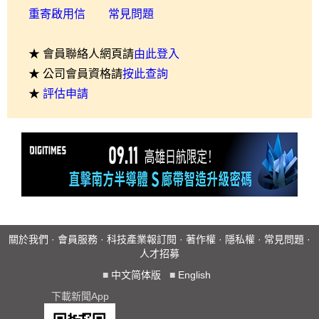
重寄啟用信
常見問題
★ 會員聯絡人網頁請
由此登入
★ 公司會員資格請
按此查詢
★
評估申請
關於我們
·
會員服務
·
科技產業報訂閱
·
著作權
·
隱私權
·
常見問題
·
人才招募
■
中文简体版
■
English
下載新聞App