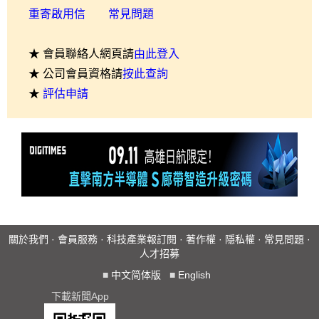
重寄啟用信
常見問題
★ 會員聯絡人網頁請
由此登入
★ 公司會員資格請
按此查詢
★
評估申請
關於我們
·
會員服務
·
科技產業報訂閱
·
著作權
·
隱私權
·
常見問題
·
人才招募
■
中文简体版
■
English
下載新聞App