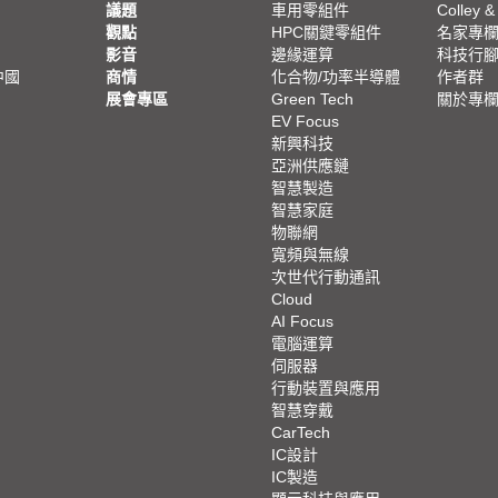
議題
車用零組件
Colley &
觀點
HPC關鍵零組件
名家專
影音
邊緣運算
科技行
中國
商情
化合物/功率半導體
作者群
展會專區
Green Tech
關於專
EV Focus
新興科技
亞洲供應鏈
智慧製造
智慧家庭
物聯網
寬頻與無線
次世代行動通訊
Cloud
AI Focus
電腦運算
伺服器
行動裝置與應用
智慧穿戴
CarTech
IC設計
IC製造