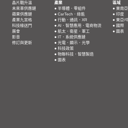
晶片戰升溫
產業
區域
未來車供應鏈
●
半導體．零組件
●
東南亞
蘋果供應鏈
●
CarTech．綠能
●
印度
產業九宮格
●
行動．通訊．XR
●
東亞/
科技椽送門
●
AI．智慧應用．電商物流
●
國際
展會
●
航太．衛星．軍工
●
圖表
影音
●
IT．系統供應鏈
修訂與更新
●
光電．顯示．光學
●
科技政策
●
物聯科技．智慧製造
●
圖表