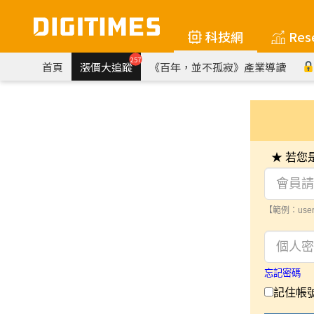
科技網
Res
257
首頁
漲價大追蹤
《百年，並不孤寂》產業導讀
★ 若
【範例：user
忘記密碼
記住帳