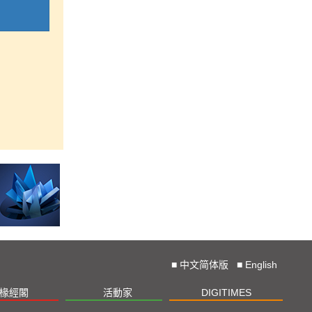
■
中文简体版
■
English
椽經閣
活動家
DIGITIMES