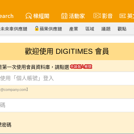
earch
椽經閣
活動家
影音
英
未來車供應鏈
蘋果供應鏈
產業
區域
議題
觀點
歡迎使用 DIGITIMES 會員
您是第一次使用會員資料庫，請點選
@company.com】
號密碼