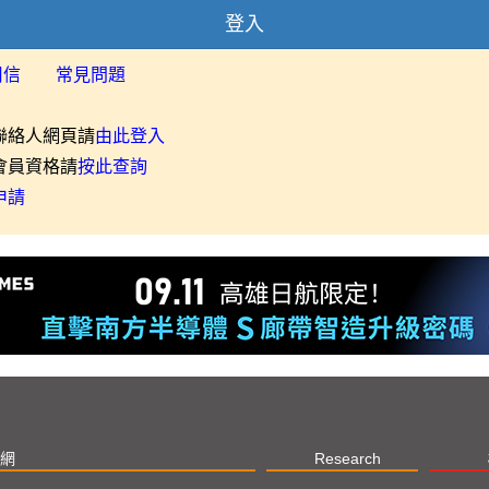
登入
用信
常見問題
聯絡人網頁請
由此登入
會員資格請
按此查詢
申請
網
Research