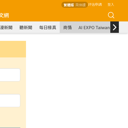
評估申請
登入
繁體版
简体版
文網
漫新聞
聽新聞
每日椽真
商情
AI EXPO Taiwan
COM