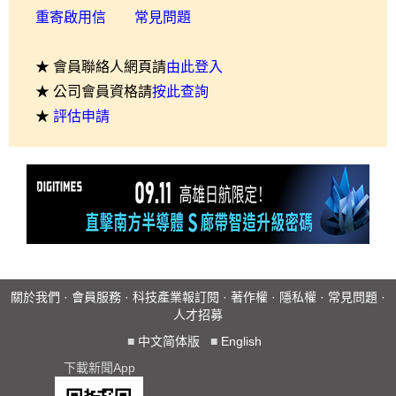
重寄啟用信
常見問題
★ 會員聯絡人網頁請
由此登入
★ 公司會員資格請
按此查詢
★
評估申請
關於我們
·
會員服務
·
科技產業報訂閱
·
著作權
·
隱私權
·
常見問題
·
人才招募
■
中文简体版
■
English
下載新聞App