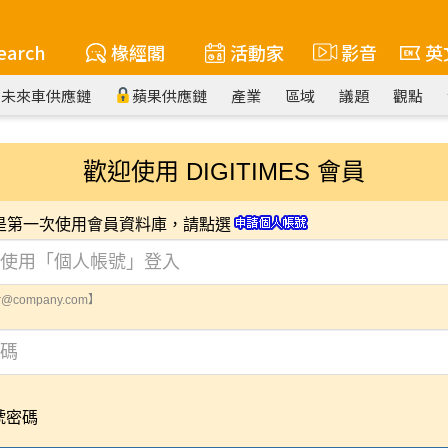
earch
椽經閣
活動家
影音
英
未來車供應鏈
蘋果供應鏈
產業
區域
議題
觀點
歡迎使用 DIGITIMES 會員
您是第一次使用會員資料庫，請點選
@company.com】
號密碼