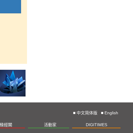
■
中文简体版
■
English
椽經閣
活動家
DIGITIMES