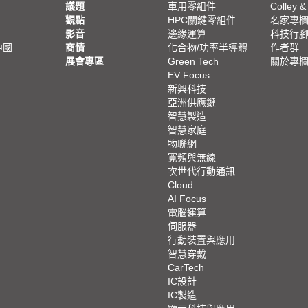
議題
車用零組件
Colley &
觀點
HPC關鍵零組件
名家專
影音
邊緣運算
科技行
中國
商情
化合物/功率半導體
作者群
展會專區
Green Tech
關於專
EV Focus
新興科技
亞洲供應鏈
智慧製造
智慧家庭
物聯網
寬頻與無線
次世代行動通訊
Cloud
AI Focus
電腦運算
伺服器
行動裝置與應用
智慧穿戴
CarTech
IC設計
IC製造