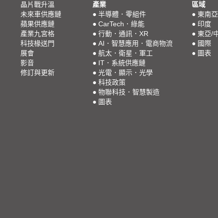
晶片戰升溫
產業
區域
未來車供應鏈
●
半導體．零組件
●
東南亞
蘋果供應鏈
●
CarTech．綠能
●
印度
產業九宮格
●
行動．通訊．XR
●
東亞/
科技椽送門
●
AI．智慧應用．電商物流
●
國際
展會
●
航太．衛星．軍工
●
圖表
影音
●
IT．系統供應鏈
修訂與更新
●
光電．顯示．光學
●
科技政策
●
物聯科技．智慧製造
●
圖表