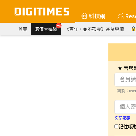
科技網
Res
259
首頁
漲價大追蹤
《百年，並不孤寂》產業導讀
★ 若
【範例：user
忘記密碼
記住帳