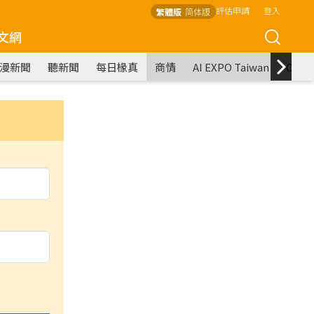
評估申請
登入
繁體版
简体版
文網
漫新聞
聽新聞
每日椽真
商情
AI EXPO Taiwan
COM