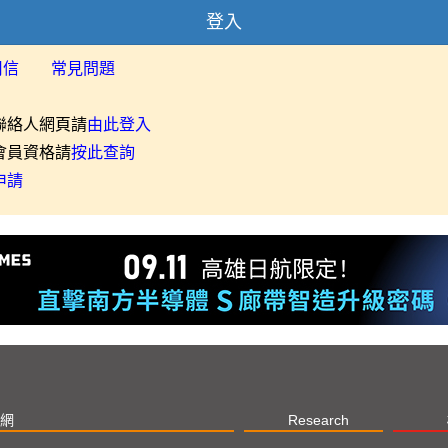
登入
用信
常見問題
聯絡人網頁請
由此登入
會員資格請
按此查詢
申請
網
Research