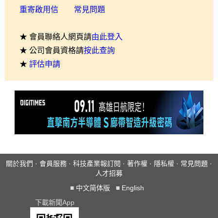
重寄啟用信
常見問題
★ 會員聯絡人網頁請
由此登入
★ 公司會員資格請
按此查詢
★
評估申請
關於我們
·
會員服務
·
科技產業報訂閱
·
著作權
·
隱私權
·
常見問題
·
人才招募
■
中文简体版
■
English
下載新聞App