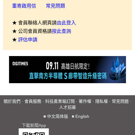
重寄啟用信
常見問題
★ 會員聯絡人網頁請
由此登入
★ 公司會員資格請
按此查詢
★
評估申請
關於我們
·
會員服務
·
科技產業報訂閱
·
著作權
·
隱私權
·
常見問題
·
人才招募
■
中文简体版
■
English
下載新聞App