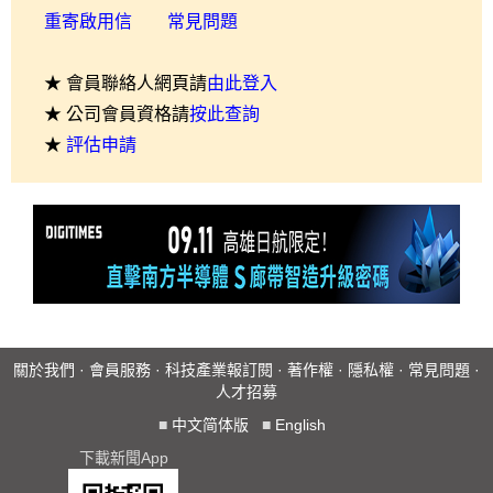
重寄啟用信
常見問題
★ 會員聯絡人網頁請
由此登入
★ 公司會員資格請
按此查詢
★
評估申請
關於我們
·
會員服務
·
科技產業報訂閱
·
著作權
·
隱私權
·
常見問題
·
人才招募
■
中文简体版
■
English
下載新聞App