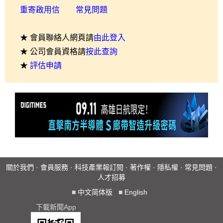
重寄啟用信
常見問題
★ 會員聯絡人網頁請
由此登入
★ 公司會員資格請
按此查詢
★
評估申請
關於我們
·
會員服務
·
科技產業報訂閱
·
著作權
·
隱私權
·
常見問題
·
人才招募
■
中文简体版
■
English
下載新聞App