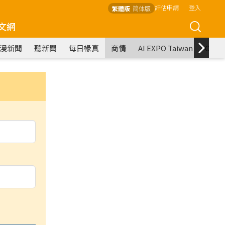
評估申請
登入
繁體版
简体版
文網
漫新聞
聽新聞
每日椽真
商情
AI EXPO Taiwan
COM