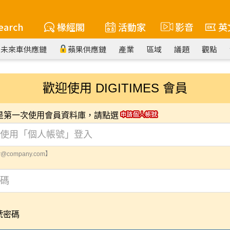
earch
椽經閣
活動家
影音
英
未來車供應鏈
蘋果供應鏈
產業
區域
議題
觀點
歡迎使用 DIGITIMES 會員
您是第一次使用會員資料庫，請點選
@company.com】
號密碼