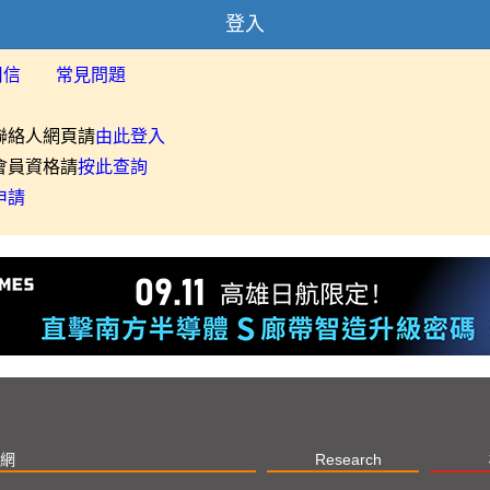
登入
用信
常見問題
聯絡人網頁請
由此登入
會員資格請
按此查詢
申請
網
Research