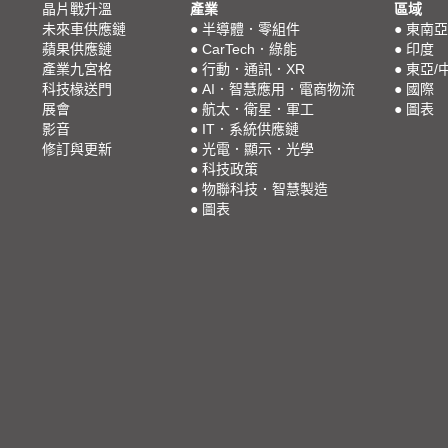
晶片戰升溫
產業
區域
未來車供應鏈
●
半導體．零組件
●
東南亞
蘋果供應鏈
●
CarTech．綠能
●
印度
產業九宮格
●
行動．通訊．XR
●
東亞/
科技椽送門
●
AI．智慧應用．電商物流
●
國際
展會
●
航太．衛星．軍工
●
圖表
影音
●
IT．系統供應鏈
修訂與更新
●
光電．顯示．光學
●
科技政策
●
物聯科技．智慧製造
●
圖表