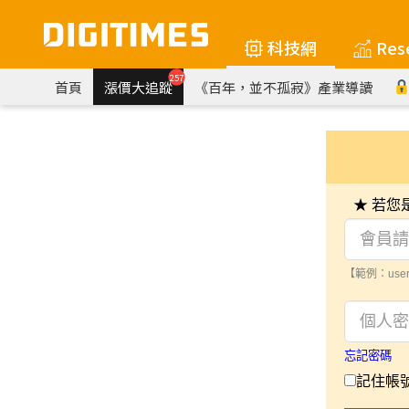
科技網
Res
257
首頁
漲價大追蹤
《百年，並不孤寂》產業導讀
★ 若
【範例：user
忘記密碼
記住帳