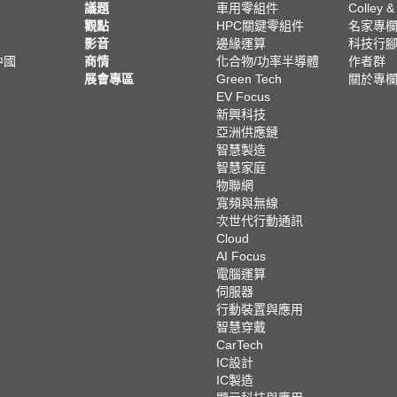
議題
車用零組件
Colley &
觀點
HPC關鍵零組件
名家專
影音
邊緣運算
科技行
中國
商情
化合物/功率半導體
作者群
展會專區
Green Tech
關於專
EV Focus
新興科技
亞洲供應鏈
智慧製造
智慧家庭
物聯網
寬頻與無線
次世代行動通訊
Cloud
AI Focus
電腦運算
伺服器
行動裝置與應用
智慧穿戴
CarTech
IC設計
IC製造