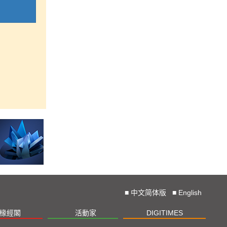
■
中文简体版
■
English
椽經閣
活動家
DIGITIMES