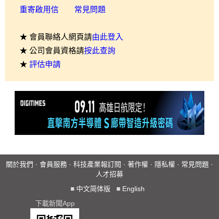
重寄啟用信
常見問題
★ 會員聯絡人網頁請
由此登入
★ 公司會員資格請
按此查詢
★
評估申請
關於我們
·
會員服務
·
科技產業報訂閱
·
著作權
·
隱私權
·
常見問題
·
人才招募
■
中文简体版
■
English
下載新聞App