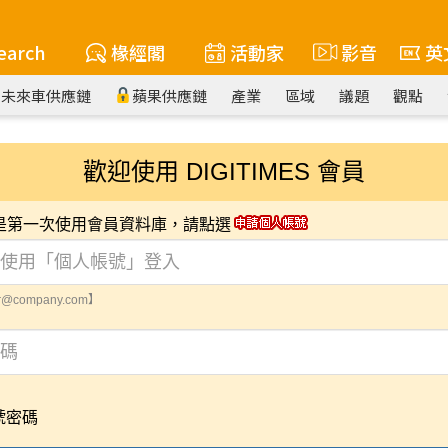
earch
椽經閣
活動家
影音
英
未來車供應鏈
蘋果供應鏈
產業
區域
議題
觀點
歡迎使用 DIGITIMES 會員
您是第一次使用會員資料庫，請點選
@company.com】
號密碼