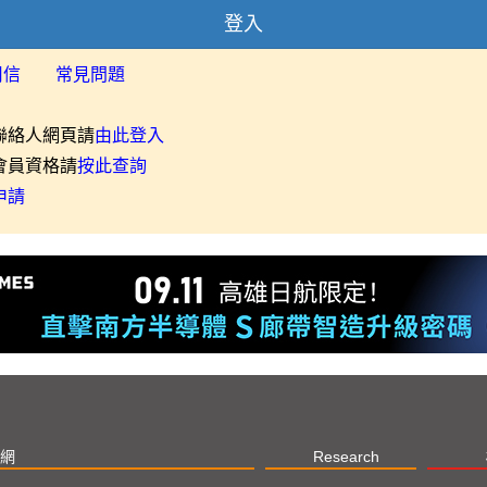
登入
用信
常見問題
聯絡人網頁請
由此登入
會員資格請
按此查詢
申請
網
Research