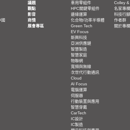
議題
車用零組件
Colley &
觀點
HPC關鍵零組件
名家專
影音
邊緣運算
科技行
中國
商情
化合物/功率半導體
作者群
展會專區
Green Tech
關於專
EV Focus
新興科技
亞洲供應鏈
智慧製造
智慧家庭
物聯網
寬頻與無線
次世代行動通訊
Cloud
AI Focus
電腦運算
伺服器
行動裝置與應用
智慧穿戴
CarTech
IC設計
IC製造