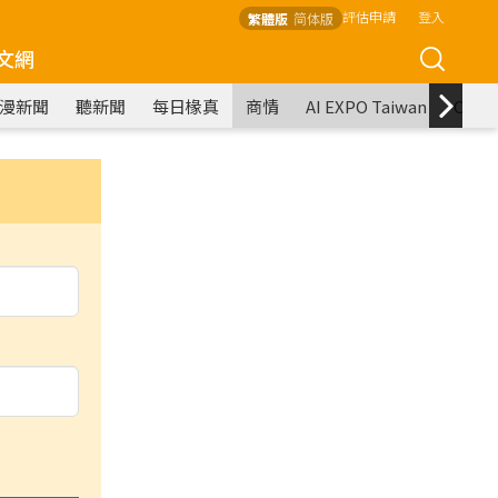
評估申請
登入
繁體版
简体版
文網
漫新聞
聽新聞
每日椽真
商情
AI EXPO Taiwan
COM