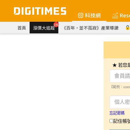
科技網
Res
259
首頁
漲價大追蹤
《百年，並不孤寂》產業導讀
★ 若
【範例：user
忘記密碼
記住帳