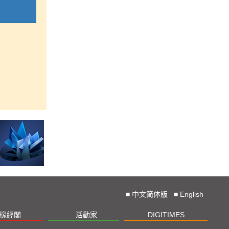
■
中文简体版
■
English
椽經閣
活動家
DIGITIMES