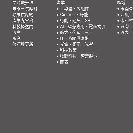
晶片戰升溫
產業
區域
未來車供應鏈
●
半導體．零組件
●
東南亞
蘋果供應鏈
●
CarTech．綠能
●
印度
產業九宮格
●
行動．通訊．XR
●
東亞/
科技椽送門
●
AI．智慧應用．電商物流
●
國際
展會
●
航太．衛星．軍工
●
圖表
影音
●
IT．系統供應鏈
修訂與更新
●
光電．顯示．光學
●
科技政策
●
物聯科技．智慧製造
●
圖表