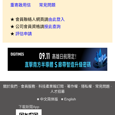
重寄啟用信
常見問題
★ 會員聯絡人網頁請
由此登入
★ 公司會員資格請
按此查詢
★
評估申請
關於我們
·
會員服務
·
科技產業報訂閱
·
著作權
·
隱私權
·
常見問題
·
人才招募
■
中文简体版
■
English
下載新聞App