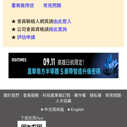
重寄啟用信
常見問題
★ 會員聯絡人網頁請
由此登入
★ 公司會員資格請
按此查詢
★
評估申請
關於我們
·
會員服務
·
科技產業報訂閱
·
著作權
·
隱私權
·
常見問題
·
人才招募
■
中文简体版
■
English
下載新聞App