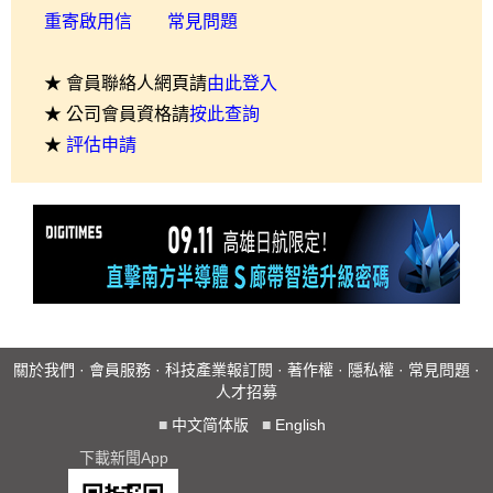
重寄啟用信
常見問題
★ 會員聯絡人網頁請
由此登入
★ 公司會員資格請
按此查詢
★
評估申請
關於我們
·
會員服務
·
科技產業報訂閱
·
著作權
·
隱私權
·
常見問題
·
人才招募
■
中文简体版
■
English
下載新聞App