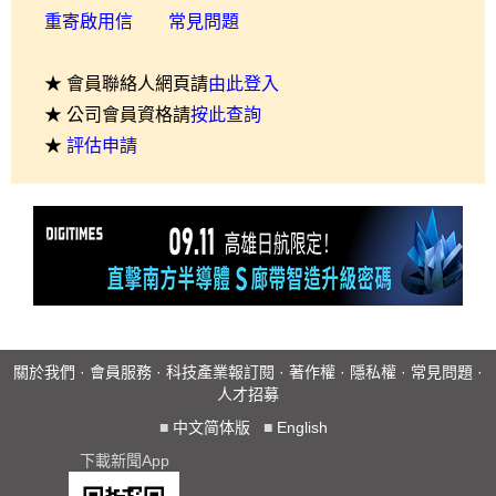
重寄啟用信
常見問題
★ 會員聯絡人網頁請
由此登入
★ 公司會員資格請
按此查詢
★
評估申請
關於我們
·
會員服務
·
科技產業報訂閱
·
著作權
·
隱私權
·
常見問題
·
人才招募
■
中文简体版
■
English
下載新聞App