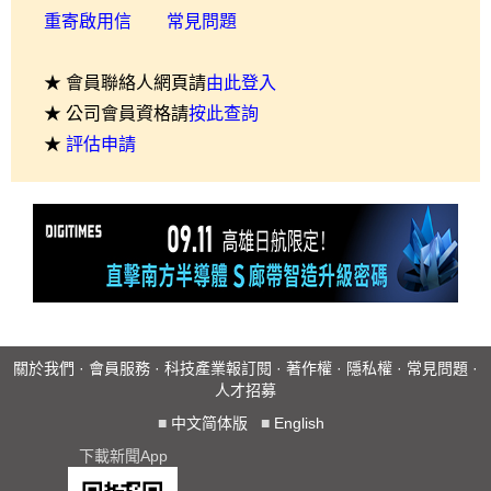
重寄啟用信
常見問題
★ 會員聯絡人網頁請
由此登入
★ 公司會員資格請
按此查詢
★
評估申請
關於我們
·
會員服務
·
科技產業報訂閱
·
著作權
·
隱私權
·
常見問題
·
人才招募
■
中文简体版
■
English
下載新聞App