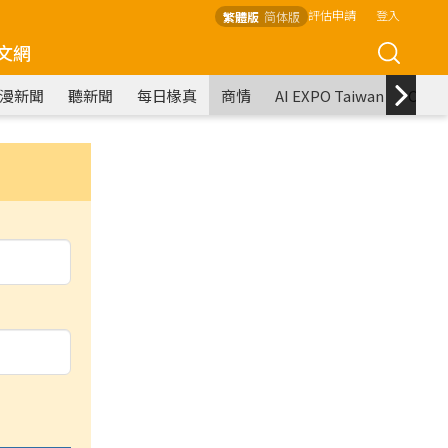
評估申請
登入
繁體版
简体版
文網
漫新聞
聽新聞
每日椽真
商情
AI EXPO Taiwan
COM