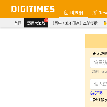
科技網
Res
257
首頁
漲價大追蹤
《百年，並不孤寂》產業導讀
★ 若
【範例：user
忘記密碼
記住帳