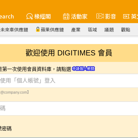
earch
椽經閣
活動家
影音
英
未來車供應鏈
蘋果供應鏈
產業
區域
議題
觀點
歡迎使用 DIGITIMES 會員
您是第一次使用會員資料庫，請點選
@company.com】
號密碼