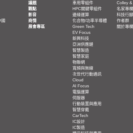
議題
車用零組件
Colley &
觀點
HPC關鍵零組件
名家專
影音
邊緣運算
科技行
中國
商情
化合物/功率半導體
作者群
展會專區
Green Tech
關於專
EV Focus
新興科技
亞洲供應鏈
智慧製造
智慧家庭
物聯網
寬頻與無線
次世代行動通訊
Cloud
AI Focus
電腦運算
伺服器
行動裝置與應用
智慧穿戴
CarTech
IC設計
IC製造