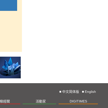
■
中文简体版
■
English
椽經閣
活動家
DIGITIMES