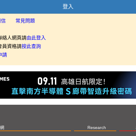
登入
用信
常見問題
聯絡人網頁請
由此登入
會員資格請
按此查詢
申請
網
Research