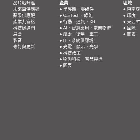
晶片戰升溫
產業
區域
未來車供應鏈
●
半導體．零組件
●
東南亞
蘋果供應鏈
●
CarTech．綠能
●
印度
產業九宮格
●
行動．通訊．XR
●
東亞/
科技椽送門
●
AI．智慧應用．電商物流
●
國際
展會
●
航太．衛星．軍工
●
圖表
影音
●
IT．系統供應鏈
修訂與更新
●
光電．顯示．光學
●
科技政策
●
物聯科技．智慧製造
●
圖表