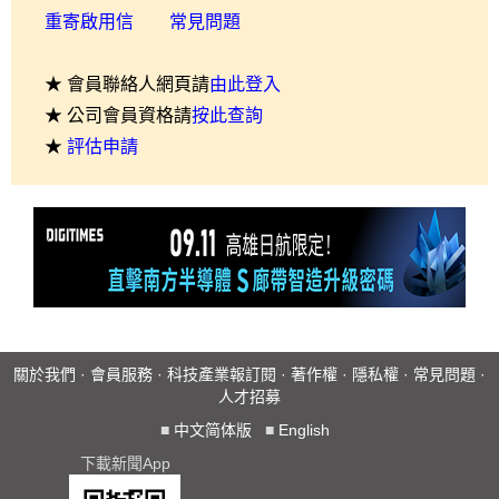
重寄啟用信
常見問題
★ 會員聯絡人網頁請
由此登入
★ 公司會員資格請
按此查詢
★
評估申請
關於我們
·
會員服務
·
科技產業報訂閱
·
著作權
·
隱私權
·
常見問題
·
人才招募
■
中文简体版
■
English
下載新聞App