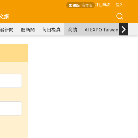
評估申請
登入
繁體版
简体版
文網
漫新聞
聽新聞
每日椽真
商情
AI EXPO Taiwan
COM