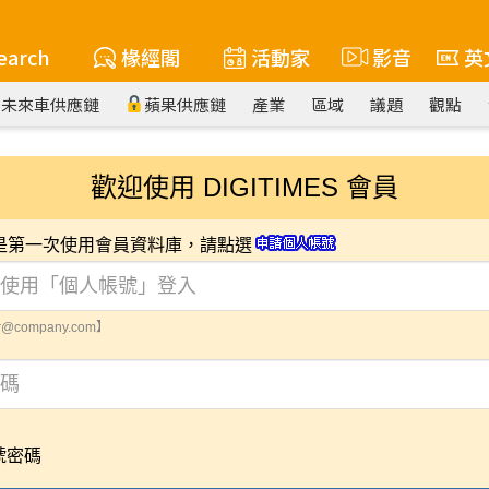
earch
椽經閣
活動家
影音
英
未來車供應鏈
蘋果供應鏈
產業
區域
議題
觀點
歡迎使用 DIGITIMES 會員
您是第一次使用會員資料庫，請點選
@company.com】
號密碼