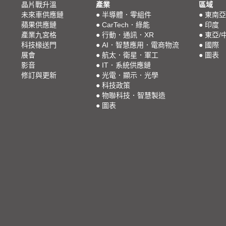
晶片戰升溫
產業
區域
未來車供應鏈
●
半導體．零組件
●
東南亞
蘋果供應鏈
●
CarTech．綠能
●
印度
產業九宮格
●
行動．通訊．XR
●
東亞/
科技椽送門
●
AI．智慧應用．電商物流
●
國際
展會
●
航太．衛星．軍工
●
圖表
影音
●
IT．系統供應鏈
修訂與更新
●
光電．顯示．光學
●
科技政策
●
物聯科技．智慧製造
●
圖表