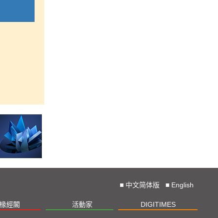
■
中文简体版
■
English
椽經閣
活動家
DIGITIMES