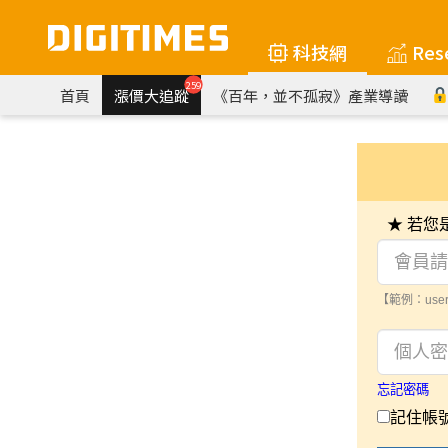
科技網
Res
259
首頁
漲價大追蹤
《百年，並不孤寂》產業導讀
★ 若
【範例：user
忘記密碼
記住帳