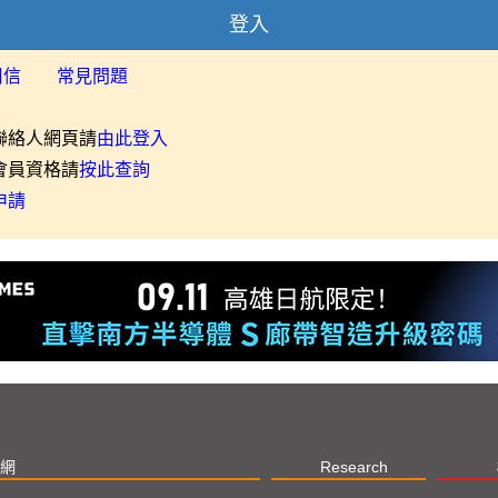
登入
用信
常見問題
聯絡人網頁請
由此登入
會員資格請
按此查詢
申請
網
Research