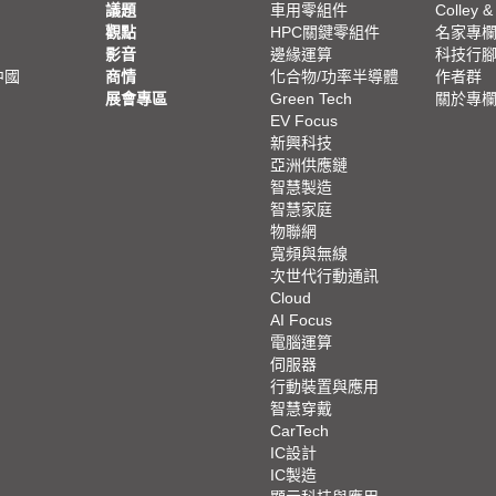
議題
車用零組件
Colley &
觀點
HPC關鍵零組件
名家專
影音
邊緣運算
科技行
中國
商情
化合物/功率半導體
作者群
展會專區
Green Tech
關於專
EV Focus
新興科技
亞洲供應鏈
智慧製造
智慧家庭
物聯網
寬頻與無線
次世代行動通訊
Cloud
AI Focus
電腦運算
伺服器
行動裝置與應用
智慧穿戴
CarTech
IC設計
IC製造