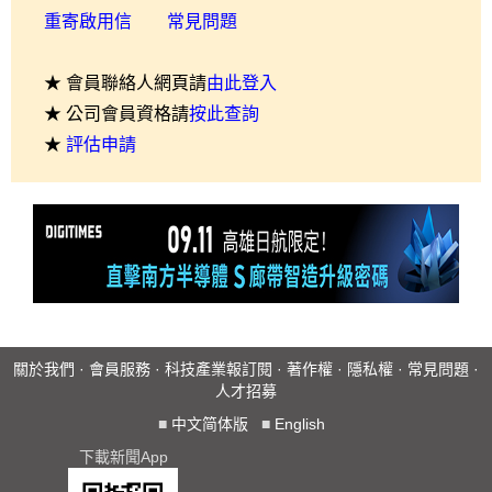
重寄啟用信
常見問題
★ 會員聯絡人網頁請
由此登入
★ 公司會員資格請
按此查詢
★
評估申請
關於我們
·
會員服務
·
科技產業報訂閱
·
著作權
·
隱私權
·
常見問題
·
人才招募
■
中文简体版
■
English
下載新聞App