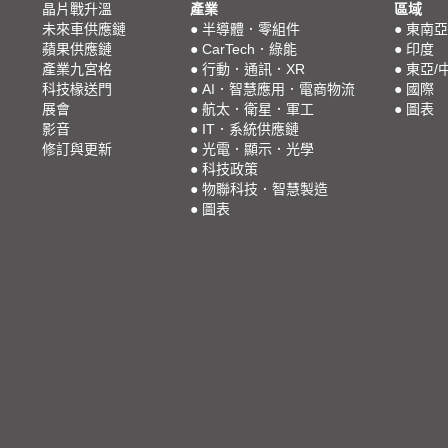
晶片戰升溫
產業
區域
未來車供應鏈
●
半導體．零組件
●
東南亞
蘋果供應鏈
●
CarTech．綠能
●
印度
產業九宮格
●
行動．通訊．XR
●
東亞/
科技椽送門
●
AI．智慧應用．電商物流
●
國際
展會
●
航太．衛星．軍工
●
圖表
影音
●
IT．系統供應鏈
修訂與更新
●
光電．顯示．光學
●
科技政策
●
物聯科技．智慧製造
●
圖表