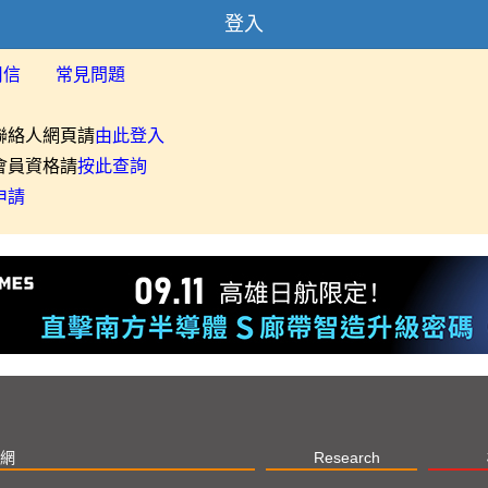
登入
用信
常見問題
聯絡人網頁請
由此登入
會員資格請
按此查詢
申請
網
Research