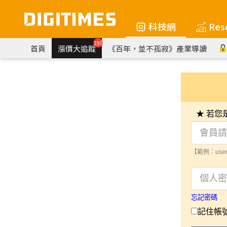
科技網
Res
257
首頁
漲價大追蹤
《百年，並不孤寂》產業導讀
★ 若
【範例：user
忘記密碼
記住帳