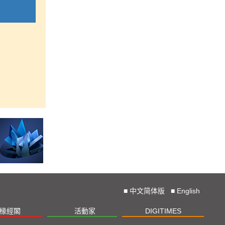
■
中文简体版
■
English
椽經閣
活動家
DIGITIMES