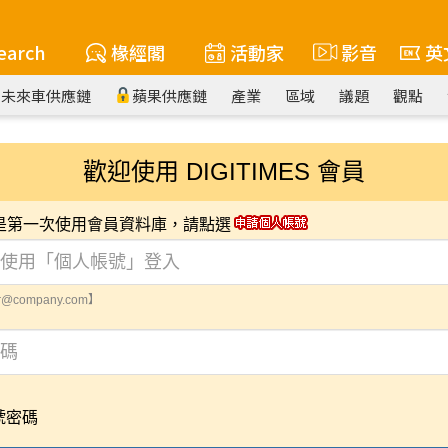
earch
椽經閣
活動家
影音
英
未來車供應鏈
蘋果供應鏈
產業
區域
議題
觀點
歡迎使用 DIGITIMES 會員
您是第一次使用會員資料庫，請點選
@company.com】
號密碼