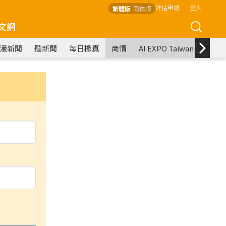
評估申請
登入
繁體版
简体版
文網
漫新聞
聽新聞
每日椽真
商情
AI EXPO Taiwan
COM