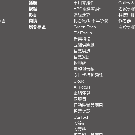
議題
車用零組件
Colley &
觀點
HPC關鍵零組件
名家專
影音
邊緣運算
科技行
中國
商情
化合物/功率半導體
作者群
展會專區
Green Tech
關於專
EV Focus
新興科技
亞洲供應鏈
智慧製造
智慧家庭
物聯網
寬頻與無線
次世代行動通訊
Cloud
AI Focus
電腦運算
伺服器
行動裝置與應用
智慧穿戴
CarTech
IC設計
IC製造