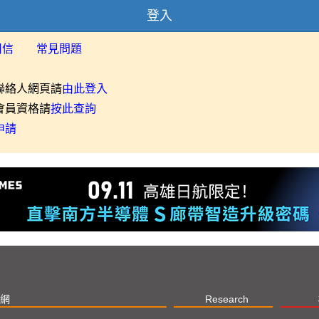
登入
用信
常見問題
聯絡人網頁請
由此登入
會員資格請
按此查詢
申請
網
Research