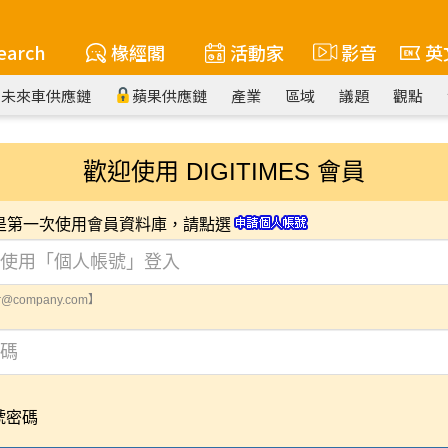
earch
椽經閣
活動家
影音
英
未來車供應鏈
蘋果供應鏈
產業
區域
議題
觀點
歡迎使用 DIGITIMES 會員
您是第一次使用會員資料庫，請點選
@company.com】
號密碼