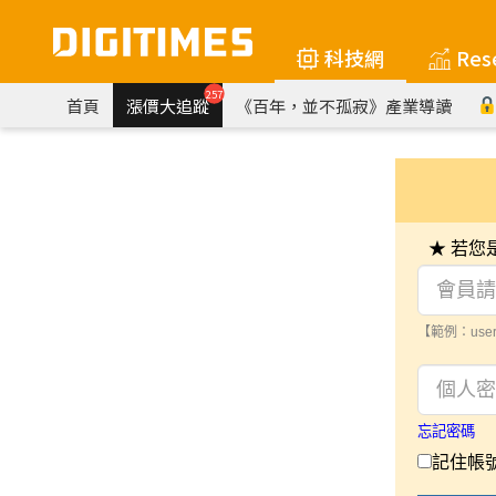
科技網
Res
257
首頁
漲價大追蹤
《百年，並不孤寂》產業導讀
★ 若
【範例：user
忘記密碼
記住帳