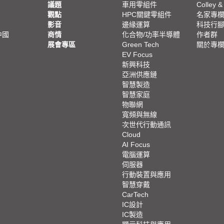
議題
車用零組件
Colley &
觀點
HPC關鍵零組件
名家專
影音
邊緣運算
科技行
中國
商情
化合物/功率半導體
作者群
展會專區
Green Tech
關於專
EV Focus
新興科技
亞洲供應鏈
智慧製造
智慧家庭
物聯網
寬頻與無線
次世代行動通訊
Cloud
AI Focus
電腦運算
伺服器
行動裝置與應用
智慧穿戴
CarTech
IC設計
IC製造