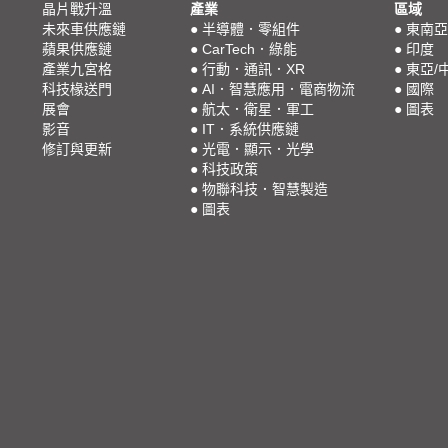
晶片戰升溫
產業
區域
未來車供應鏈
●
半導體．零組件
●
東南亞
蘋果供應鏈
●
CarTech．綠能
●
印度
產業九宮格
●
行動．通訊．XR
●
東亞/
科技椽送門
●
AI．智慧應用．電商物流
●
國際
展會
●
航太．衛星．軍工
●
圖表
影音
●
IT．系統供應鏈
修訂與更新
●
光電．顯示．光學
●
科技政策
●
物聯科技．智慧製造
●
圖表