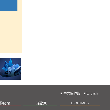
■
中文简体版
■
English
椽經閣
活動家
DIGITIMES