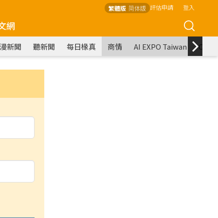
評估申請
登入
繁體版
简体版
文網
漫新聞
聽新聞
每日椽真
商情
AI EXPO Taiwan
COM