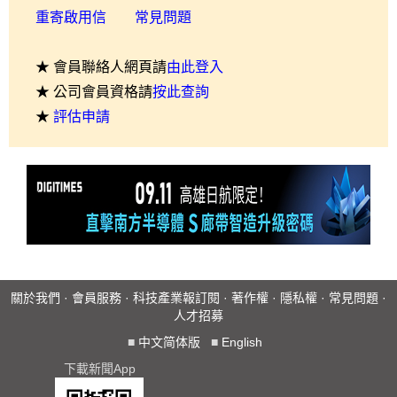
重寄啟用信
常見問題
★ 會員聯絡人網頁請
由此登入
★ 公司會員資格請
按此查詢
★
評估申請
關於我們
·
會員服務
·
科技產業報訂閱
·
著作權
·
隱私權
·
常見問題
·
人才招募
■
中文简体版
■
English
下載新聞App