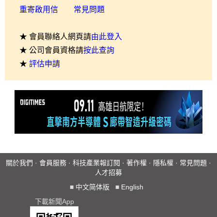
重寄啟用信
常見問題
★ 會員聯絡人網頁請
由此登入
★ 公司會員資格請
按此查詢
★
評估申請
關於我們
·
會員服務
·
科技產業報訂閱
·
著作權
·
隱私權
·
常見問題
·
人才招募
■
中文简体版
■
English
下載新聞App