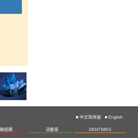
■
中文简体版
■
English
椽經閣
活動家
DIGITIMES