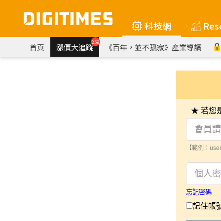
科技網
Res
259
首頁
漲價大追蹤
《百年，並不孤寂》產業導讀
★ 若
【範例：user
忘記密碼
記住帳