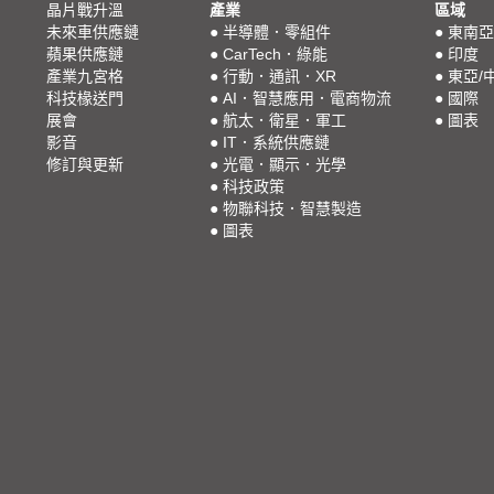
晶片戰升溫
產業
區域
未來車供應鏈
●
半導體．零組件
●
東南亞
蘋果供應鏈
●
CarTech．綠能
●
印度
產業九宮格
●
行動．通訊．XR
●
東亞/
科技椽送門
●
AI．智慧應用．電商物流
●
國際
展會
●
航太．衛星．軍工
●
圖表
影音
●
IT．系統供應鏈
修訂與更新
●
光電．顯示．光學
●
科技政策
●
物聯科技．智慧製造
●
圖表