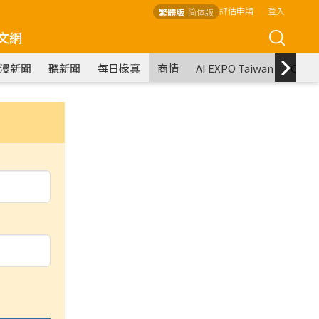
評估申請
登入
繁體版
简体版
文網
漫新聞
聽新聞
每日椽真
商情
AI EXPO Taiwan
COM