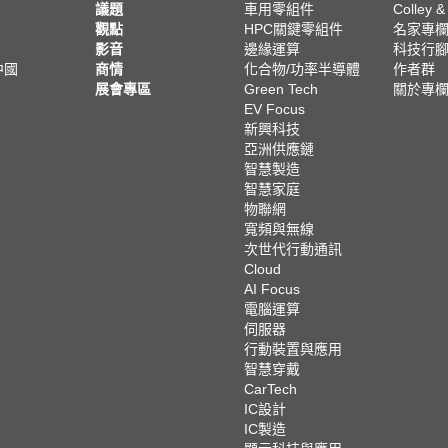
議題
車用零組件
Colley &
觀點
HPC關鍵零組件
名家專
影音
邊緣運算
科技行
中國
商情
化合物/功率半導體
作者群
展會專區
Green Tech
關於專
EV Focus
新興科技
亞洲供應鏈
智慧製造
智慧家庭
物聯網
寬頻與無線
次世代行動通訊
Cloud
AI Focus
電腦運算
伺服器
行動裝置與應用
智慧穿戴
CarTech
IC設計
IC製造