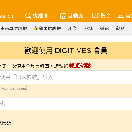
earch
椽經閣
活動家
影音
英
未來車供應鏈
蘋果供應鏈
產業
區域
議題
觀點
歡迎使用 DIGITIMES 會員
您是第一次使用會員資料庫，請點選
@company.com】
號密碼