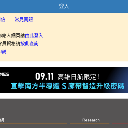
登入
用信
常見問題
聯絡人網頁請
由此登入
會員資格請
按此查詢
申請
網
Research