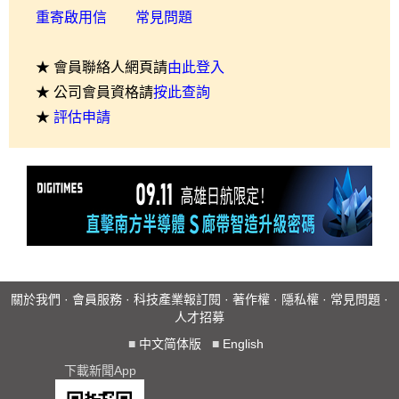
重寄啟用信
常見問題
★ 會員聯絡人網頁請
由此登入
★ 公司會員資格請
按此查詢
★
評估申請
關於我們
·
會員服務
·
科技產業報訂閱
·
著作權
·
隱私權
·
常見問題
·
人才招募
■
中文简体版
■
English
下載新聞App