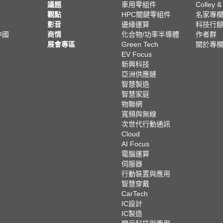
議題
車用零組件
Colley &
觀點
HPC關鍵零組件
名家專
影音
邊緣運算
科技行
中國
商情
化合物/功率半導體
作者群
展會專區
Green Tech
關於專
EV Focus
新興科技
亞洲供應鏈
智慧製造
智慧家庭
物聯網
寬頻與無線
次世代行動通訊
Cloud
AI Focus
電腦運算
伺服器
行動裝置與應用
智慧穿戴
CarTech
IC設計
IC製造