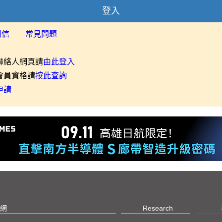
登入
用信
常見問題
聯絡人網頁請
由此登入
會員資格請
按此查詢
申請
網
Research