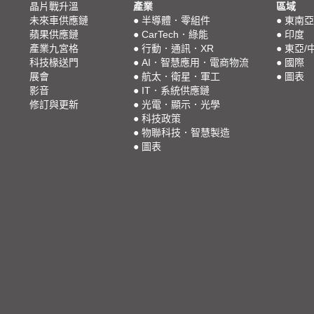
晶片戰升溫
產業
區域
未來車供應鏈
●
半導體．零組件
●
東南亞
蘋果供應鏈
●
CarTech．綠能
●
印度
產業九宮格
●
行動．通訊．XR
●
東亞/
科技椽送門
●
AI．智慧應用．電商物流
●
國際
展會
●
航太．衛星．軍工
●
圖表
影音
●
IT．系統供應鏈
修訂與更新
●
光電．顯示．光學
●
科技政策
●
物聯科技．智慧製造
●
圖表