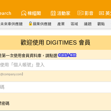
earch
椽經閣
活動家
影音
英
未來車供應鏈
蘋果供應鏈
產業
區域
議題
觀點
歡迎使用 DIGITIMES 會員
您是第一次使用會員資料庫，請點選
@company.com】
號密碼