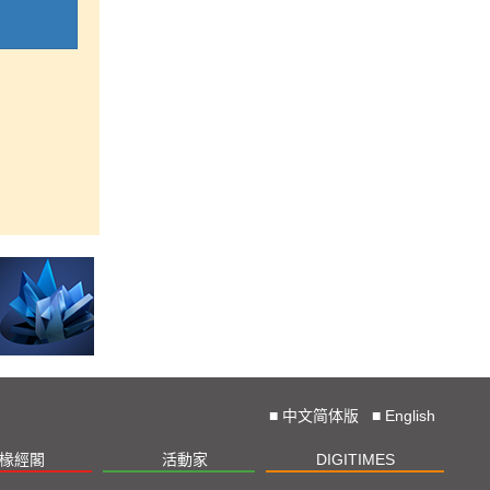
■
中文简体版
■
English
椽經閣
活動家
DIGITIMES