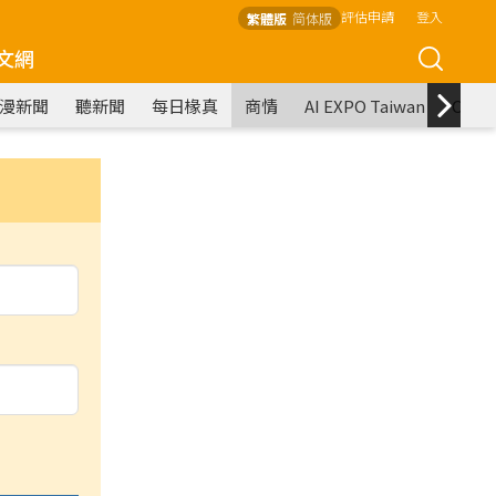
評估申請
登入
繁體版
简体版
文網
漫新聞
聽新聞
每日椽真
商情
AI EXPO Taiwan
COM