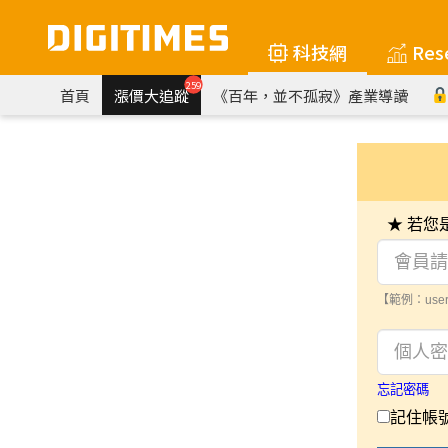
科技網
Res
259
首頁
漲價大追蹤
《百年，並不孤寂》產業導讀
★ 若
【範例：user
忘記密碼
記住帳