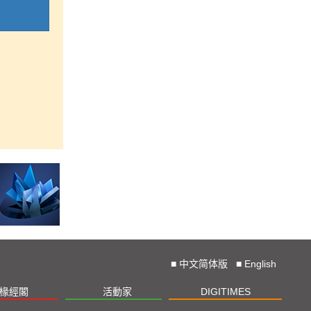
■
中文简体版
■
English
椽經閣
活動家
DIGITIMES