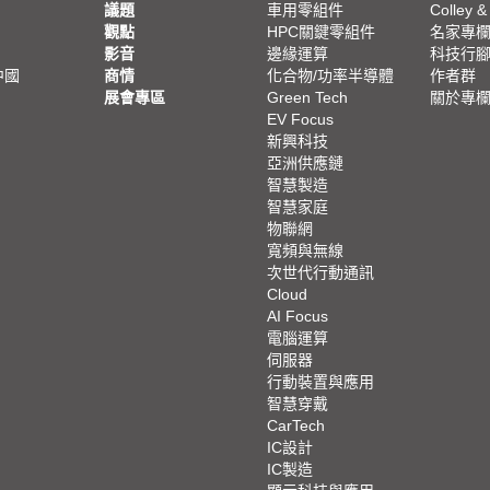
議題
車用零組件
Colley &
觀點
HPC關鍵零組件
名家專
影音
邊緣運算
科技行
中國
商情
化合物/功率半導體
作者群
展會專區
Green Tech
關於專
EV Focus
新興科技
亞洲供應鏈
智慧製造
智慧家庭
物聯網
寬頻與無線
次世代行動通訊
Cloud
AI Focus
電腦運算
伺服器
行動裝置與應用
智慧穿戴
CarTech
IC設計
IC製造