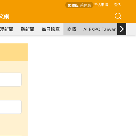
評估申請
登入
繁體版
简体版
文網
漫新聞
聽新聞
每日椽真
商情
AI EXPO Taiwan
COM