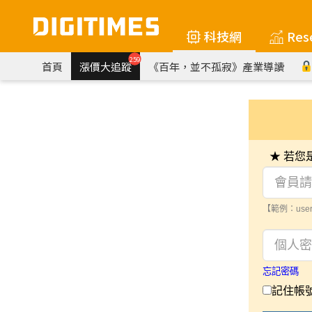
科技網
Res
259
首頁
漲價大追蹤
《百年，並不孤寂》產業導讀
★ 若
【範例：user
忘記密碼
記住帳