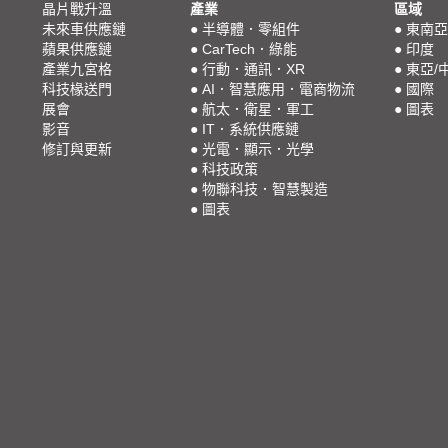
晶片戰升溫
產業
區域
未來車供應鏈
●
半導體．零組件
●
東南亞
蘋果供應鏈
●
CarTech．綠能
●
印度
產業九宮格
●
行動．通訊．XR
●
東亞/
科技椽送門
●
AI．智慧應用．電商物流
●
國際
展會
●
航太．衛星．軍工
●
圖表
影音
●
IT．系統供應鏈
修訂與更新
●
光電．顯示．光學
●
科技政策
●
物聯科技．智慧製造
●
圖表