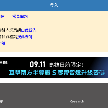
登入
用信
常見問題
聯絡人網頁請
由此登入
會員資格請
按此查詢
申請
網
Research