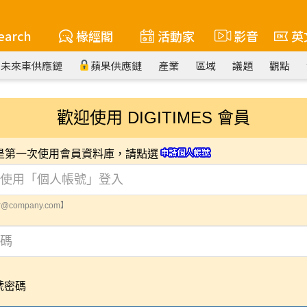
earch
椽經閣
活動家
影音
英
未來車供應鏈
蘋果供應鏈
產業
區域
議題
觀點
歡迎使用 DIGITIMES 會員
您是第一次使用會員資料庫，請點選
@company.com】
號密碼