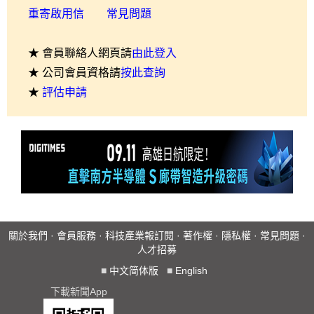
重寄啟用信
常見問題
★ 會員聯絡人網頁請
由此登入
★ 公司會員資格請
按此查詢
★
評估申請
關於我們
·
會員服務
·
科技產業報訂閱
·
著作權
·
隱私權
·
常見問題
·
人才招募
■
中文简体版
■
English
下載新聞App