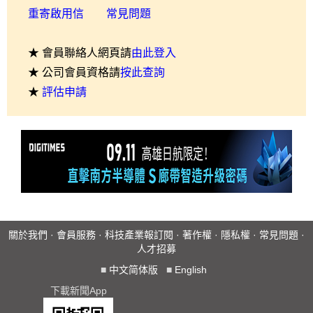
重寄啟用信
常見問題
★ 會員聯絡人網頁請
由此登入
★ 公司會員資格請
按此查詢
★
評估申請
關於我們
·
會員服務
·
科技產業報訂閱
·
著作權
·
隱私權
·
常見問題
·
人才招募
■
中文简体版
■
English
下載新聞App