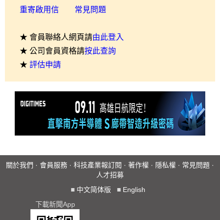
重寄啟用信
常見問題
★ 會員聯絡人網頁請
由此登入
★ 公司會員資格請
按此查詢
★
評估申請
關於我們
·
會員服務
·
科技產業報訂閱
·
著作權
·
隱私權
·
常見問題
·
人才招募
■
中文简体版
■
English
下載新聞App