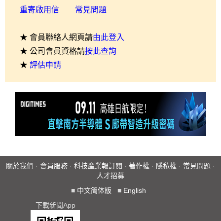
重寄啟用信
常見問題
★ 會員聯絡人網頁請
由此登入
★ 公司會員資格請
按此查詢
★
評估申請
關於我們
·
會員服務
·
科技產業報訂閱
·
著作權
·
隱私權
·
常見問題
·
人才招募
■
中文简体版
■
English
下載新聞App